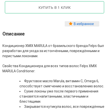
Фитопластика волос
Для Лица
Автозагар для лица
В избранное
Ампулы для лица
Бальзамы для лица
Описание
Гели для лица
Защита от солнца для лица
Кондиционер XMIX MARULA от бразильского бренда Felps был
Карбокситерапия
разработан для ухода за истончёнными, повреждёнными и
Кремы для лица
пористыми локонами.
Лосьоны, тоники и мисты для лица
Маски для лица
Свойства Кондиционера для всех типов волос Felps XMIX
Масла для лица
MARULA Conditioner:
Мицеллярная вода
Молочко и сливки для лица
Фруктовое масло Marula, витамин C, Omega 6,
Наборы для ухода за лицом
способствует смягчению и восстановлению волос.
Пенки и муссы для лица
Сухие локоны уже после первого применения
Скрабы, пилинги и гоммажи для лица
становятся напитанными, эластичными и
Спреи для лица
блестящими.
Средства для умывания
Закрывается кутикула волос, все повреждённые
Сыворотки, эликсиры, эмульсии, концентраты и