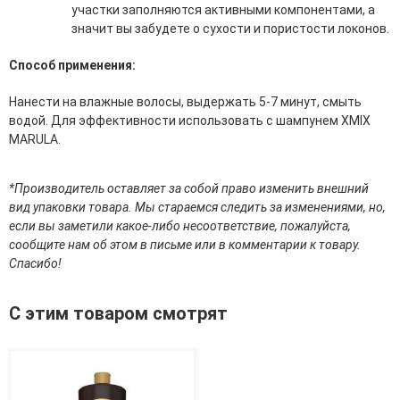
участки заполняются активными компонентами, а
эссенции для лица
значит вы забудете о сухости и пористости локонов.
Уход для губ
Уход для кожи вокруг глаз
Способ применения:
Флюиды для лица
Нанести на влажные волосы, выдержать 5-7 минут, смыть
Для Тела
водой. Для эффективности использовать с шампунем XMIX
MARULA.
Автозагар для тела
Антицеллюлитные средства
Бальзамы и гели для тела
*Производитель оставляет за собой право изменить внешний
Гели для душа
вид упаковки товара. Мы стараемся следить за изменениями, но,
Дезодоранты для тела
если вы заметили какое-либо несоответствие, пожалуйста,
Защита от солнца для тела
сообщите нам об этом в письме или в комментарии к товару.
Кремы для тела
Спасибо!
Лосьоны, сыворотки и эликсиры для тела
Масла для тела
С этим товаром смотрят
Молочко для тела
Мыло
Наборы по уходу за телом
Пены для ванны
Скрабы и пилинги для тела