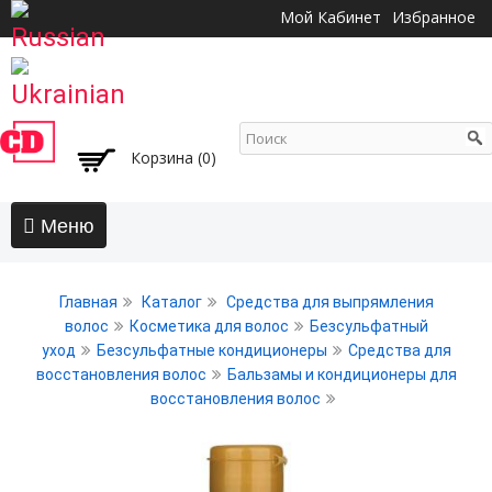
Перейти к
Мой Кабинет
Избранное
основному
содержанию
Корзина (0)
Главная
Главная
Каталог
Средства для выпрямления
АКЦИИ
волос
Косметика для волос
Безсульфатный
уход
Безсульфатные кондиционеры
Средства для
Волосы
восстановления волос
Бальзамы и кондиционеры для
восстановления волос
Бальзамы и кондиционеры
Безсульфатный уход
Воски, пасты, глина, помады для волос
Гели для волос