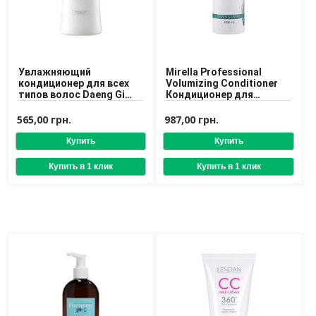
Доставка
Оплата
Возврат товара
Увлажняющий
Mirella Professional
кондиционер для всех
Volumizing Conditioner
типов волос Daeng Gi
Кондиционер для
Meo Ri Ki Gold Premium
объема волос
Treatment
565,00 грн.
987,00 грн.