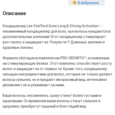
Фитопластика волос
В избранное
Для Лица
Описание
Автозагар для лица
Кондиционер Lee Stafford Grow Long & Strong Activation –
Ампулы для лица
незаменимый кондиционер для всех, чьи волосы нуждаются в
Бальзамы для лица
дополнительном усилении! Этот кондиционер стимулирует
Гели для лица
рост волос и защищает их. Результат? Длинные, крепкие и
Защита от солнца для лица
здоровые локоны.
Карбокситерапия
Кремы для лица
Формула обогащена комплексом PRO-GROWTH™, основанным
Лосьоны, тоники и мисты для лица
на стимулирующих белках. Этот комплекс способствует росту
Маски для лица
волос и защищает их от ломкости. Кроме того, кондиционер
Масла для лица
насыщен ингредиентами для волос, которые не только делают
Мицеллярная вода
волосы сильнее, но и придают им красивый вид, интенсивно
Молочко и сливки для лица
увлажняют их и ухаживают за ними.
Наборы для ухода за лицом
Пенки и муссы для лица
Ваши волосы, несомненно, сразу станут более густыми и
Скрабы, пилинги и гоммажи для лица
здоровыми. Со временем ваши волосы станут сильнее и
Спреи для лица
здоровее, приобретут пышный и блестящий вид.
Средства для умывания
Сыворотки, эликсиры, эмульсии, концентраты и