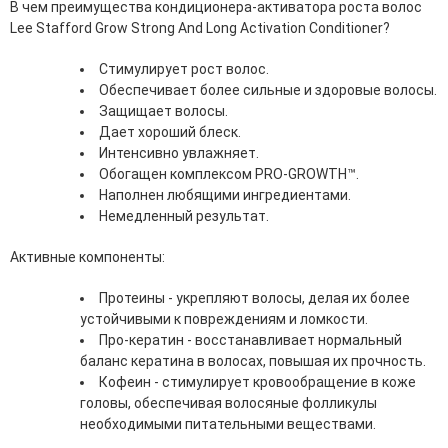
В чем преимущества кондиционера-активатора роста волос
эссенции для лица
Lee Stafford Grow Strong And Long Activation Conditioner?
Уход для губ
Уход для кожи вокруг глаз
Стимулирует рост волос.
Флюиды для лица
Обеспечивает более сильные и здоровые волосы.
Защищает волосы.
Для Тела
Дает хороший блеск.
Интенсивно увлажняет.
Автозагар для тела
Обогащен комплексом PRO-GROWTH™.
Антицеллюлитные средства
Наполнен любящими ингредиентами.
Бальзамы и гели для тела
Немедленный результат.
Гели для душа
Дезодоранты для тела
Активные компоненты:
Защита от солнца для тела
Кремы для тела
Протеины - укрепляют волосы, делая их более
Лосьоны, сыворотки и эликсиры для тела
устойчивыми к повреждениям и ломкости.
Масла для тела
Про-кератин - восстанавливает нормальный
Молочко для тела
баланс кератина в волосах, повышая их прочность.
Мыло
Кофеин - стимулирует кровообращение в коже
Наборы по уходу за телом
головы, обеспечивая волосяные фолликулы
Пены для ванны
необходимыми питательными веществами.
Скрабы и пилинги для тела