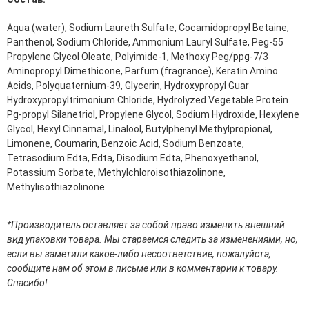
Средства для депиляции
Туалетная вода для тела
Aqua (water), Sodium Laureth Sulfate, Cocamidopropyl Betaine,
Уход для ног
Panthenol, Sodium Chloride, Ammonium Lauryl Sulfate, Peg-55
Уход для рук
Propylene Glycol Oleate, Polyimide-1, Methoxy Peg/ppg-7/3
Aminopropyl Dimethicone, Parfum (fragrance), Keratin Amino
Мужчинам
Acids, Polyquaternium-39, Glycerin, Hydroxypropyl Guar
Hydroxypropyltrimonium Chloride, Hydrolyzed Vegetable Protein
Для бороды и усов
Pg-propyl Silanetriol, Propylene Glycol, Sodium Hydroxide, Hexylene
Наборы косметики для мужчин
Glycol, Hexyl Cinnamal, Linalool, Butylphenyl Methylpropional,
Средства для бритья
Limonene, Coumarin, Benzoic Acid, Sodium Benzoate,
Уход для лица
Tetrasodium Edta, Edta, Disodium Edta, Phenoxyethanol,
Уход для тела
Potassium Sorbate, Methylchloroisothiazolinone,
Уход за мужскими волосами
Methylisothiazolinone.
Бренды
*Производитель оставляет за собой право изменить внешний
О Магазине
вид упаковки товара. Мы стараемся следить за изменениями, но,
если вы заметили какое-либо несоответствие, пожалуйста,
Каталог
сообщите нам об этом в письме или в комментарии к товару.
Спасибо!
Контакты
Отзывы