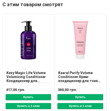
С этим товаром смотрят
Доставка
Оплата
Возврат товара
Kezy Magic Life Volume
Kaaral Purify Volume
Volumizing Conditioner
Conditioner Крем-
Кондиционер для
кондиционер для тонких
придания объема
волос с маслом
волосам
миндаля
417,00 грн.
360,00 грн.