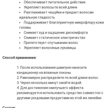
Обеспечивает питательное действие
эссенции для лица
Укрепляет волосы по всей длине
Уход для губ
Разглаживает чешуйки и придает волосам
Уход для кожи вокруг глаз
идеальную гладкость
Флюиды для лица
Поддерживает благоприятную микрофлору кожи
головы
Для Тела
Снимает зуд и ощущение дискомфорта
Снимает статическое электричество
Автозагар для тела
Препятствует спутыванию волос
Антицеллюлитные средства
Укрепляет волосяные луковицы
Бальзамы и гели для тела
Гели для душа
Способ применения:
Дезодоранты для тела
Защита от солнца для тела
После использования шампуня нанесите
Кремы для тела
кондиционер на влажные локоны.
Лосьоны, сыворотки и эликсиры для тела
Равномерно распределите по всей длине волос.
Масла для тела
Через несколько минут смойте водой.
Молочко для тела
Для достижения наилучшего эффекта
Мыло
рекомендуется использовать средство совместно с
Наборы по уходу за телом
другими уходовыми продуктами из этой же линейки.
Пены для ванны
Скрабы и пилинги для тела
Состав: