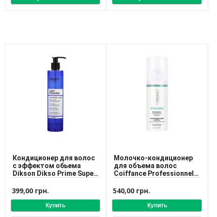
Кондиционер для волос
Молочко-кондиционер
с эффектом обьема
для объема волос
Dikson Dikso Prime Super
Coiffance Professionnel
Volume Conditioner
Volume Volumizing
Conditioner 150 ml
399,00 грн.
540,00 грн.