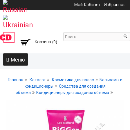
Перейти к
Мой Кабинет
Избранное
основному
содержанию
Корзина (0)
Главная
Главная
Каталог
Косметика для волос
Бальзамы и
АКЦИИ
кондиционеры
Средства для создания
объёма
Кондиционеры для создания объёма
Волосы
Бальзамы и кондиционеры
Безсульфатный уход
Воски, пасты, глина, помады для волос
Гели для волос