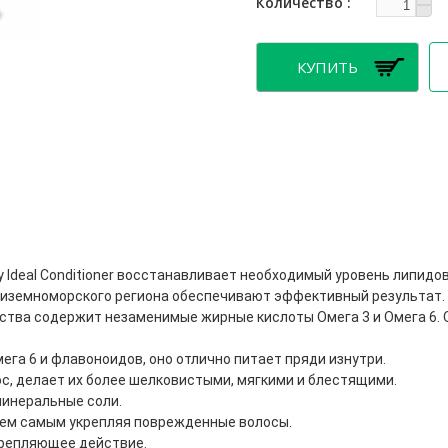
Количество
y Ideal Conditioner восстанавливает необходимый уровень липидов
иземноморского региона обеспечивают эффективный результат.
ства содержит незаменимые жирные кислоты Омега 3 и Омега 6. О
ега 6 и флавоноидов, оно отлично питает пряди изнутри.
ос, делает их более шелковистыми, мягкими и блестящими.
минеральные соли.
тем самым укрепляя поврежденные волосы.
крепляющее действие.