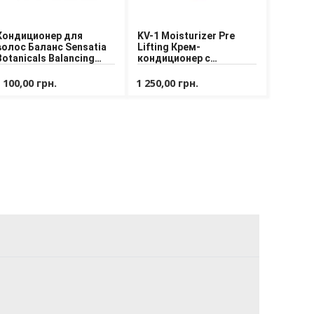
Кондиционер для
KV-1 Moisturizer Pre
волос Баланс Sensatia
Lifting Крем-
Botanicals Balancing
кондиционер с
Conditioner 500 ml
кератином и маслом
авокадо
 100,00 грн.
1 250,00 грн.