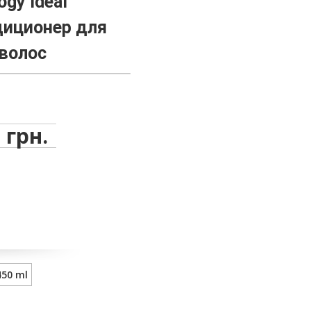
logy Ideal
ндиционер для
волос
 грн.
450 ml