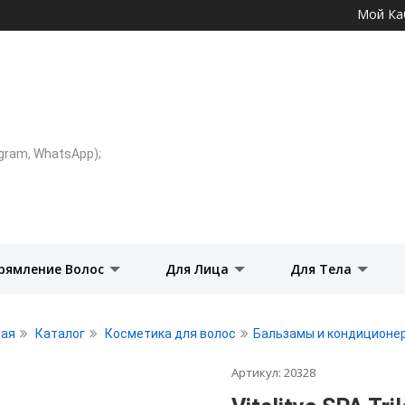
Перейти к
Мой Ка
основному
содержанию
legram, WhatsApp);
рямление Волос
Для Лица
Для Тела
ная
Каталог
Косметика для волос
Бальзамы и кондиционе
Артикул:
20328