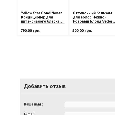
Yellow Star Conditioner
Оттеночный бальзам
Кондиционер для
для волос Нежно-
интенсивного блеска
Розовый Блонд Sedera
волос
Professional My Blond
Soft Pink Blonde Tint
790,00 грн.
500,00 грн.
Balm
Добавить отзыв
Ваше имя
E-mail