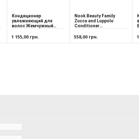
Кондиционер
Nook Beauty Family
увлажняющий для
Zucca and Luppolo
волос Жемчужный
Conditioner
Lebel PH 4.7 Moisture
Кондиционер для
Hair Conditioner 250 ml
непослушных волос
1 155,00 грн.
558,00 грн.
1