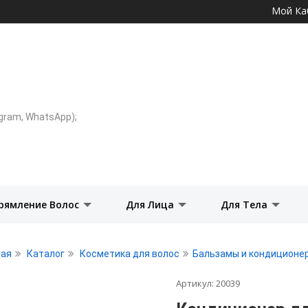
Перейти к
Мой Ка
основному
содержанию
legram, WhatsApp);
рямление Волос
Для Лица
Для Тела
ная
Каталог
Косметика для волос
Бальзамы и кондиционе
Артикул:
20039