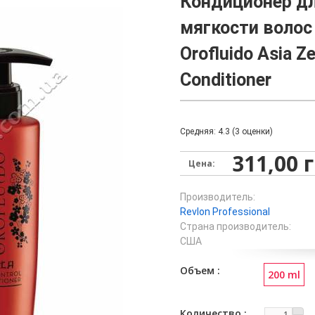
Кондиционер дл
мягкости волос
Orofluido Asia Z
Conditioner
Средняя:
4.3
(
3
оценки)
311,00 
Цена:
Производитель:
Revlon Professional
Страна производитель:
США
Объем
200 ml
Количество