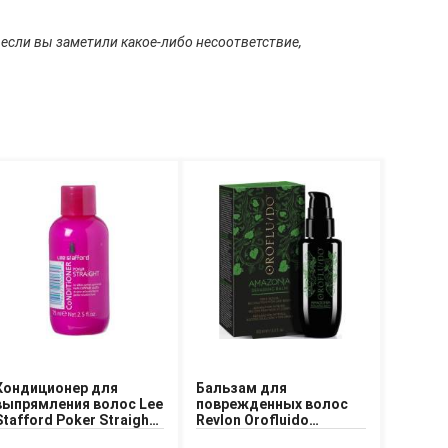
 если вы заметили какое-либо несоответствие,
Кондиционер для
Бальзам для
выпрямления волос Lee
поврежденных волос
Stafford Poker Straight
Revlon Orofluido
Conditioner
Amazonia Repairing Balm