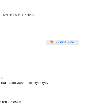
В избранное
и;
ки волос укрепляют кутикулу.
щательно смыть.