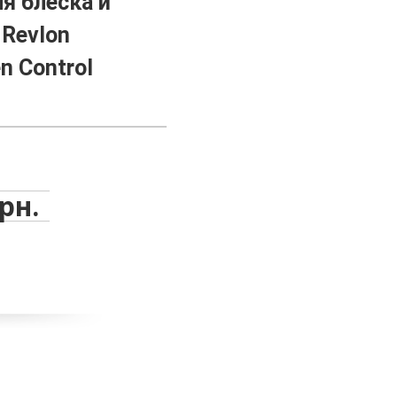
я блеска и
 Revlon
en Control
грн.