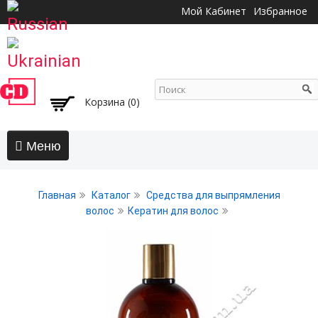
Перейти к
Мой Кабинет
Избранное
основному
содержанию
Корзина (0)
Главная
Главная
Каталог
Средства для выпрямления
АКЦИИ
волос
Кератин для волос
Волосы
Бальзамы и кондиционеры
Безсульфатный уход
Воски, пасты, глина, помады для волос
Гели для волос