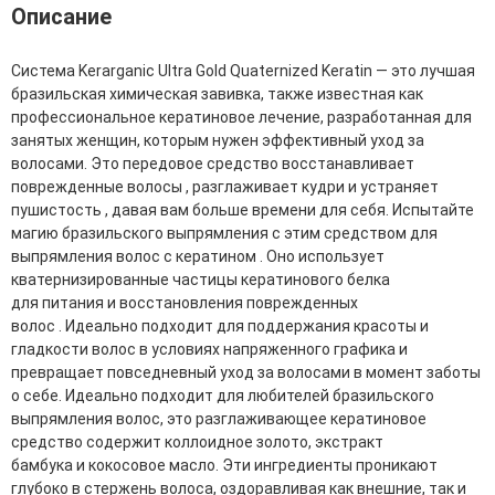
Фитопластика волос
Описание
Для Лица
Система Kerarganic Ultra Gold Quaternized Keratin — это лучшая
бразильская химическая завивка, также известная как
Автозагар для лица
профессиональное кератиновое лечение, разработанная для
Ампулы для лица
занятых женщин, которым нужен эффективный уход за
Бальзамы для лица
волосами. Это передовое средство восстанавливает
Гели для лица
поврежденные волосы , разглаживает кудри и устраняет
Защита от солнца для лица
пушистость , давая вам больше времени для себя. Испытайте
Карбокситерапия
магию бразильского выпрямления с этим средством для
Кремы для лица
выпрямления волос с кератином . Оно использует
Лосьоны, тоники и мисты для лица
кватернизированные частицы кератинового белка
Маски для лица
для питания и восстановления поврежденных
Масла для лица
волос . Идеально подходит для поддержания красоты и
Мицеллярная вода
гладкости волос в условиях напряженного графика и
Молочко и сливки для лица
превращает повседневный уход за волосами в момент заботы
Наборы для ухода за лицом
о себе. Идеально подходит для любителей бразильского
Пенки и муссы для лица
выпрямления волос, это разглаживающее кератиновое
Скрабы, пилинги и гоммажи для лица
средство содержит коллоидное золото, экстракт
Спреи для лица
бамбука и кокосовое масло. Эти ингредиенты проникают
Средства для умывания
глубоко в стержень волоса, оздоравливая как внешние, так и
Сыворотки, эликсиры, эмульсии, концентраты и