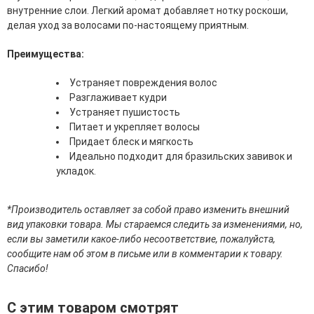
внутренние слои. Легкий аромат добавляет нотку роскоши,
эссенции для лица
делая уход за волосами по-настоящему приятным.
Уход для губ
Уход для кожи вокруг глаз
Преимущества:
Флюиды для лица
Устраняет повреждения волос
Для Тела
Разглаживает кудри
Устраняет пушистость
Автозагар для тела
Питает и укрепляет волосы
Антицеллюлитные средства
Придает блеск и мягкость
Бальзамы и гели для тела
Идеально подходит для бразильских завивок и
Гели для душа
укладок.
Дезодоранты для тела
Защита от солнца для тела
Кремы для тела
*Производитель оставляет за собой право изменить внешний
Лосьоны, сыворотки и эликсиры для тела
вид упаковки товара. Мы стараемся следить за изменениями, но,
Масла для тела
если вы заметили какое-либо несоответствие, пожалуйста,
Молочко для тела
сообщите нам об этом в письме или в комментарии к товару.
Мыло
Спасибо!
Наборы по уходу за телом
Пены для ванны
С этим товаром смотрят
Скрабы и пилинги для тела