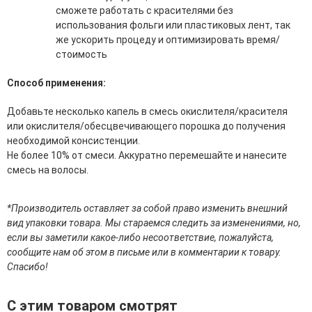
сможете работать с красителями без
эссенции для лица
использования фольги или пластиковых лент, так
Уход для губ
же ускорить процеду и оптимизировать время/
Уход для кожи вокруг глаз
стоимость
Флюиды для лица
Способ применения:
Для Тела
Добавьте несколько капель в смесь окислителя/красителя
Автозагар для тела
или окислителя/обесцвечивающего порошка до получения
Антицеллюлитные средства
необходимой консистенции.
Бальзамы и гели для тела
Не более 10% от смеси. Аккуратно перемешайте и нанесите
Гели для душа
смесь на волосы.
Дезодоранты для тела
Защита от солнца для тела
Кремы для тела
*Производитель оставляет за собой право изменить внешний
Лосьоны, сыворотки и эликсиры для тела
вид упаковки товара. Мы стараемся следить за изменениями, но,
Масла для тела
если вы заметили какое-либо несоответствие, пожалуйста,
Молочко для тела
сообщите нам об этом в письме или в комментарии к товару.
Мыло
Спасибо!
Наборы по уходу за телом
Пены для ванны
С этим товаром смотрят
Скрабы и пилинги для тела