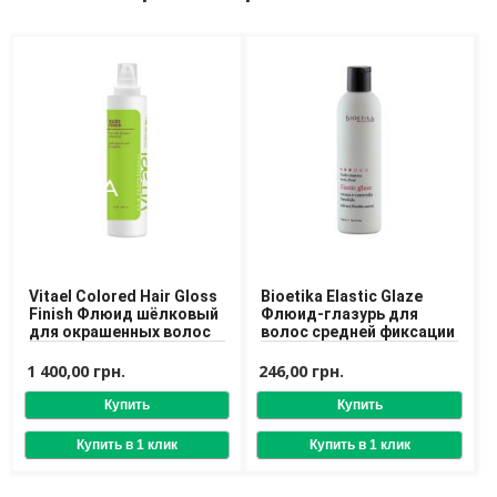
Средства для депиляции
Туалетная вода для тела
Уход для ног
Уход для рук
Мужчинам
Для бороды и усов
Наборы косметики для мужчин
Средства для бритья
Уход для лица
Уход для тела
Уход за мужскими волосами
Vitael Colored Hair Gloss
Bioetika Elastic Glaze
Finish Флюид шёлковый
Флюид-глазурь для
Бренды
для окрашенных волос
волос средней фиксации
1 400,00 грн.
246,00 грн.
О Магазине
Каталог
Контакты
Отзывы