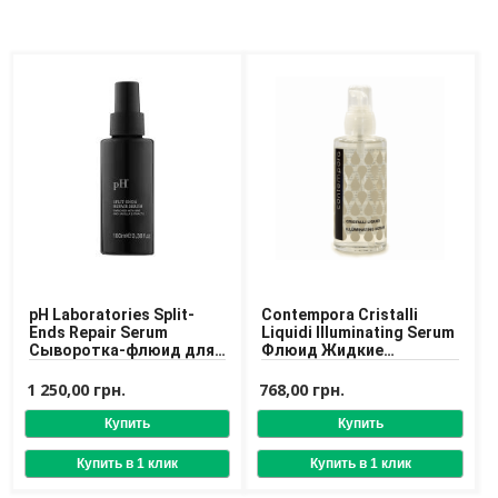
Доставка
Оплата
Возврат товара
pH Laboratories Split-
Contempora Cristalli
Ends Repair Serum
Liquidi Illuminating Serum
Сыворотка-флюид для
Флюид Жидкие
секущихся кончиков
Кристаллы для всех
типов волос
1 250,00 грн.
768,00 грн.