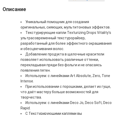
Фитопластика волос
Описание
Для Лица
Уникальный помощник для создания
Автозагар для лица
оригинальных, сияющих, мультитоновых эффектов.
Ампулы для лица
Текстурирующие капли Texturizing Drops Vitality's
Бальзамы для лица
ультрасовременный текстурорайзер,
Гели для лица
разработанный для более эффектного окрашивания
Защита от солнца для лица
и обесцвечивания волос.
Карбокситерапия
Добавление продукта в щелочные красители
Кремы для лица
позволяет использовать различные оттенки,
Лосьоны, тоники и мисты для лица
перекладывая пряди без фольги и не опасаясь
Маски для лица
появления пятен.
Масла для лица
Используем: с линейками Art Absolute, Zero, Tone
Мицеллярная вода
Intense.
Молочко и сливки для лица
При использовании с порошками, делает их гуще,
Наборы для ухода за лицом
что даёт мастеру больше возможностей для
Пенки и муссы для лица
творчества.
Скрабы, пилинги и гоммажи для лица
Используем: с линейками Deco Jo, Deco Soft, Deco
Спреи для лица
Rapid.
Средства для умывания
C Текстурирующими каплями вы
Сыворотки, эликсиры, эмульсии, концентраты и