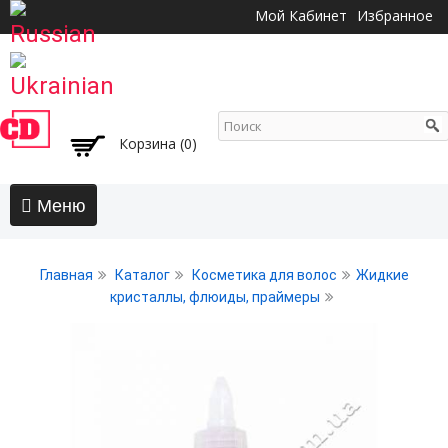
Перейти к
Мой Кабинет
Избранное
основному
содержанию
Корзина (0)
Главная
Главная
Каталог
Косметика для волос
Жидкие
АКЦИИ
кристаллы, флюиды, праймеры
Волосы
Бальзамы и кондиционеры
Безсульфатный уход
Воски, пасты, глина, помады для волос
Гели для волос