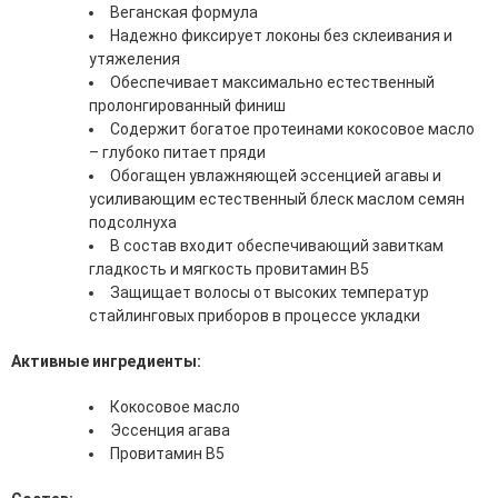
Веганская формула
эссенции для лица
Надежно фиксирует локоны без склеивания и
Уход для губ
утяжеления
Уход для кожи вокруг глаз
Обеспечивает максимально естественный
Флюиды для лица
пролонгированный финиш
Содержит богатое протеинами кокосовое масло
Для Тела
– глубоко питает пряди
Обогащен увлажняющей эссенцией агавы и
Автозагар для тела
усиливающим естественный блеск маслом семян
Антицеллюлитные средства
подсолнуха
Бальзамы и гели для тела
В состав входит обеспечивающий завиткам
Гели для душа
гладкость и мягкость провитамин В5
Дезодоранты для тела
Защищает волосы от высоких температур
Защита от солнца для тела
стайлинговых приборов в процессе укладки
Кремы для тела
Лосьоны, сыворотки и эликсиры для тела
Активные ингредиенты:
Масла для тела
Молочко для тела
Кокосовое масло
Мыло
Эссенция агава
Наборы по уходу за телом
Провитамин В5
Пены для ванны
Скрабы и пилинги для тела