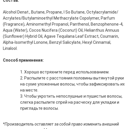
Состав:
Средства для депиляции
Туалетная вода для тела
Alcohol Denat., Butane, Propane, I So Butane, Octylacrylamide/
Уход для ног
Acrylates/Butylaminoethyl Methacrylate Copolymer, Parfum
Уход для рук
(Fragrance), Aminomethyl Propanol, Panthenol, Benzophenone-4,
Aqua (Water), Cocos Nucifera (Coconut) Oil, Helianthus Annuus
Мужчинам
(Sunflower) Hybrid Oil, Agave Tequilana Leaf Extract, Coumarin,
Alpha-Isomethyl Lonone, Benzyl Salicylate, Hexyl Cinnamal,
Для бороды и усов
Linalool.
Наборы косметики для мужчин
Средства для бритья
Способ применения:
Уход для лица
Уход для тела
Хорошо встряхните перед использованием.
Уход за мужскими волосами
Распылите с расстояния половины вытянутой руки
на сухие уложенные волосы, чтобы зафиксировать их
Бренды
на месте.
Чтобы укротить непослушные и пушистые волосы,
О Магазине
слегка распылите спрей на расческу для укладки и
пригладьте волосы.
Каталог
Контакты
*Производитель оставляет за собой право изменить внешний
Отзывы