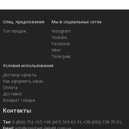
Спец. предложения
Мы в социальных сетях
Топ продаж
Instagram
Youtube
Facebook
Viber
Телеграм
Условия использования
Договор оферты
Как оформить заказ
Оплата
Доставка
Возврат товара
Контакты
0 (800) 752-107
+38 (067) 503-63-31
+38 (093) 158-75-51
Тел:
;
;
;
info@constant-delight.com.ua
Email: