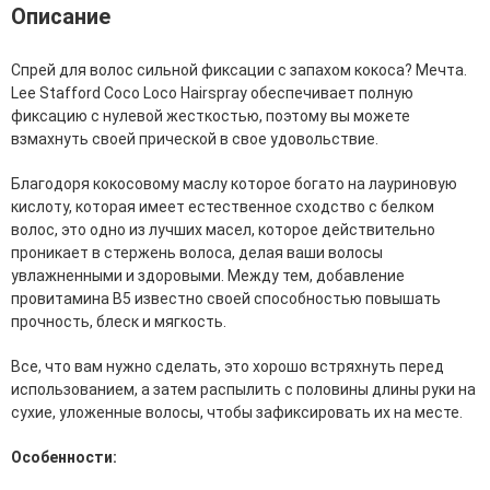
Фитопластика волос
Описание
Для Лица
Спрей для волос сильной фиксации с запахом кокоса? Мечта.
Lee Stafford Coco Loco Hairspray обеспечивает полную
Автозагар для лица
фиксацию с нулевой жесткостью, поэтому вы можете
Ампулы для лица
взмахнуть своей прической в свое удовольствие.
Бальзамы для лица
Гели для лица
Благодоря кокосовому маслу которое богато на лауриновую
Защита от солнца для лица
кислоту, которая имеет естественное сходство с белком
Карбокситерапия
волос, это одно из лучших масел, которое действительно
Кремы для лица
проникает в стержень волоса, делая ваши волосы
Лосьоны, тоники и мисты для лица
увлажненными и здоровыми. Между тем, добавление
Маски для лица
провитамина B5 известно своей способностью повышать
Масла для лица
прочность, блеск и мягкость.
Мицеллярная вода
Молочко и сливки для лица
Все, что вам нужно сделать, это хорошо встряхнуть перед
Наборы для ухода за лицом
использованием, а затем распылить с половины длины руки на
Пенки и муссы для лица
сухие, уложенные волосы, чтобы зафиксировать их на месте.
Скрабы, пилинги и гоммажи для лица
Спреи для лица
Особенности:
Средства для умывания
Сыворотки, эликсиры, эмульсии, концентраты и