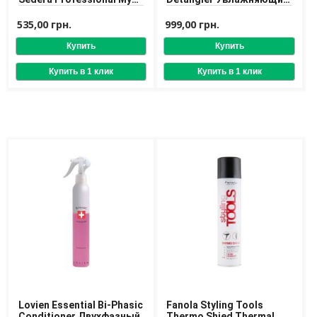
Care Heat Protective
несмываемый спрей-
Spray 250 ml
кондиционер
535,00 грн.
999,00 грн.
Lovien Essential Bi-Phasic
Fanola Styling Tools
Conditioner Двухфазный
Thermo Shied Thermal