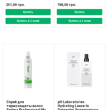
Spray 250 ml
251,00 грн.
788,00 грн.
Спрей для
pH Laboratories
термозащиты волос
Hydrating Leave-In
Sedera Professional My
Detangler Увлажняющий