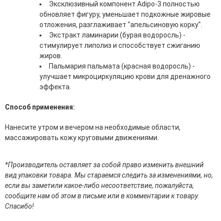
Эксклюзивный компонент Adipo-3 полностью
эссенции для лица
обновляет фигуру, уменьшает подкожные жировые
Уход для губ
отложения, разглаживает "апельсиновую корку".
Уход для кожи вокруг глаз
Экстракт ламинарии (бурая водоросль) -
Флюиды для лица
стимулирует липолиз и способствует сжиганию
жиров.
Для Тела
Пальмария пальмата (красная водоросль) -
улучшает микроциркуляцию крови для дренажного
Автозагар для тела
эффекта.
Антицеллюлитные средства
Бальзамы и гели для тела
Способ применения:
Гели для душа
Дезодоранты для тела
Нанесите утром и вечером на необходимые области,
Защита от солнца для тела
массажировать кожу круговыми движениями.
Кремы для тела
Лосьоны, сыворотки и эликсиры для тела
Масла для тела
*Производитель оставляет за собой право изменить внешний
Молочко для тела
вид упаковки товара. Мы стараемся следить за изменениями, но,
Мыло
если вы заметили какое-либо несоответствие, пожалуйста,
Наборы по уходу за телом
сообщите нам об этом в письме или в комментарии к товару.
Пены для ванны
Спасибо!
Скрабы и пилинги для тела