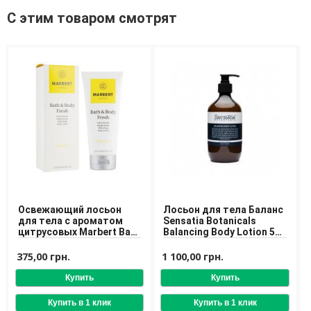
Средства для депиляции
С этим товаром смотрят
Туалетная вода для тела
Уход для ног
Уход для рук
Мужчинам
Для бороды и усов
Наборы косметики для мужчин
Средства для бритья
Уход для лица
Уход для тела
Уход за мужскими волосами
Бренды
Освежающий лосьон
Лосьон для тела Баланс
для тела с ароматом
Sensatia Botanicals
цитрусовых Marbert Bath
Balancing Body Lotion 500
О Магазине
& Body Fresh Refreshing
ml
Body Lotion
375,00 грн.
1 100,00 грн.
Каталог
Контакты
Отзывы