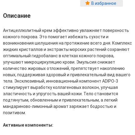
Фитопластика волос
В избранное
Для Лица
Описание
Автозагар для лица
Антицеллюлитный крем эффективно увлажняет поверхность
Ампулы для лица
кожного покрова. Это помогает избежать сухости и
Бальзамы для лица
возникновения шелушения на протяжение всего дня. Комплекс
Гели для лица
жидких кристаллов и экстракты морских растений сохраняют
Защита от солнца для лица
оптимальный гидробаланс в клетках кожного покрова,
Карбокситерапия
улучшают микроциркуляцию крови. Эмульсия снижает
Кремы для лица
количество жировых отложений, препятствует накоплению
Лосьоны, тоники и мисты для лица
новых, поддерживая здоровый и привлекательный вид вашего
Маски для лица
тела. Эксклюзивный, инновационный компонент ADIPO-3
Масла для лица
стимулирует выработку коллагеновых волокон, улучшая
Мицеллярная вода
эластичность и упругость вашей кожи. Тело становится
Молочко и сливки для лица
подтянутым, обновленным и привлекательным, а легкий
Наборы для ухода за лицом
мандариново-лимонный аромат заряжает бодростью и
Пенки и муссы для лица
позитивом.
Скрабы, пилинги и гоммажи для лица
Спреи для лица
Активные компоненты:
Средства для умывания
Сыворотки, эликсиры, эмульсии, концентраты и