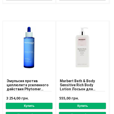
Доставка
Оплата
Возврат товара
Эмульсия против
Marbert Bath & Body
целлюлита усиленного
Sensitive Rich Body
действия Phytomer
Lotion Лосьон для
Celluli Attack
чувствительной и сухой
Concentrate
кожи тела
3 254,00 грн.
555,00 грн.