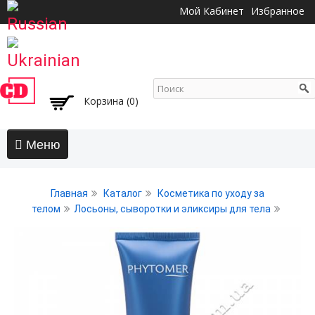
Перейти к
Мой Кабинет
Избранное
основному
содержанию
Корзина (0)
Главная
Главная
Каталог
Косметика по уходу за
АКЦИИ
телом
Лосьоны, сыворотки и эликсиры для тела
Волосы
Бальзамы и кондиционеры
Безсульфатный уход
Воски, пасты, глина, помады для волос
Гели для волос