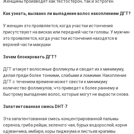
Женщины производят как тестостерон, так и эстроген.
эссенции для лица
Уход для губ
Как узнать, вызвано ли выпадение волос накоплением ДГТ?
Уход для кожи вокруг глаз
Флюиды для лица
У женщин это проявляется, когда участки истончения
присутствуют на висках или передней части головы. У мужчин
Для Тела
это проявляется, когда участки истончения находятся в
верхней части макушки.
Автозагар для тела
Антицеллюлитные средства
Зачем блокировать ДГТ?
Бальзамы и гели для тела
Гели для душа
ДГТ атакует волосяные фолликулы и сводит их к минимуму,
Дезодоранты для тела
делая пряди более тонкими, слабыми и ломкими. Накопление
Защита от солнца для тела
ДГТ с течением времени может свести к минимуму
Кремы для тела
количество фолликулов, что приведет к более раннему и
Лосьоны, сыворотки и эликсиры для тела
быстрому выпадению волос, которые могут не вырасти снова.
Масла для тела
Молочко для тела
Запатентованная смесь DHT·7
Мыло
Наборы по уходу за телом
Эта запатентованная смесь концентрированной пальмы
Пены для ванны
сереноа, гриба рейши, зеленого чая, бурых водорослей, корня
Скрабы и пилинги для тела
одуванчика, имбиря, коры пиджеума и листьев крапивы