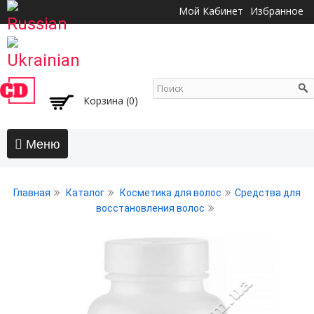
Перейти к
Мой Кабинет
Избранное
основному
содержанию
Корзина (0)
Главная
Главная
Каталог
Косметика для волос
Средства для
АКЦИИ
восстановления волос
Волосы
Бальзамы и кондиционеры
Безсульфатный уход
Воски, пасты, глина, помады для волос
Гели для волос