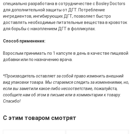
Средства для депиляции
специально разработана в сотрудничестве с Bosley Doctors
Туалетная вода для тела
для дополнительной защиты от ДГТ. Потребление
Уход для ног
ингредиентов, ингибирующих ДГТ, позволяет быстро
Уход для рук
доставлять необходимые питательные вещества в кровоток
для борьбы с накоплением ДГТ в фолликулах.
Мужчинам
Способ применения:
Для бороды и усов
Наборы косметики для мужчин
Взрослым принимать по 1 капсуле в день в качестве пищевой
Средства для бритья
добавки или по назначению врача.
Уход для лица
Уход для тела
*Производитель оставляет за собой право изменить внешний
Уход за мужскими волосами
вид упаковки товара. Мы стараемся следить за изменениями, но,
если вы заметили какое-либо несоответствие, пожалуйста,
Бренды
сообщите нам об этом в письме или в комментарии к товару.
Спасибо!
О Магазине
Каталог
С этим товаром смотрят
Контакты
Отзывы