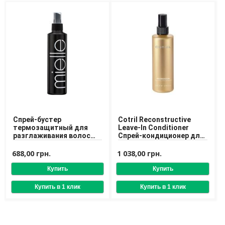
Спрей-бустер
Cotril Reconstructive
термозащитный для
Leave-In Conditioner
разглаживания волос
Спрей-кондиционер для
Mielle Professional Black
восстановления волос
Edition Iron Booster 250
688,00 грн.
1 038,00 грн.
ml