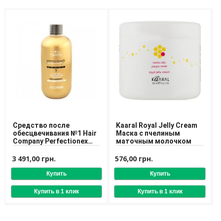
Средство после
Kaaral Royal Jelly Cream
обесцвечивания №1 Hair
Маска с пчелиным
Company Perfectionex
маточным молочком
Bleaching Protector Treat
№1
3 491,00 грн.
576,00 грн.