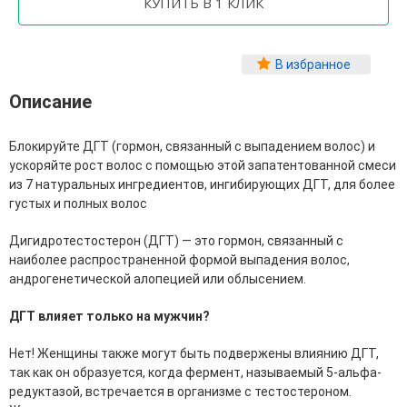
Фитопластика волос
Для Лица
В избранное
Автозагар для лица
Описание
Ампулы для лица
Бальзамы для лица
Гели для лица
Блокируйте ДГТ (гормон, связанный с выпадением волос) и
Защита от солнца для лица
ускоряйте рост волос с помощью этой запатентованной смеси
Карбокситерапия
из 7 натуральных ингредиентов, ингибирующих ДГТ, для более
Кремы для лица
густых и полных волос
Лосьоны, тоники и мисты для лица
Маски для лица
Дигидротестостерон (ДГТ) — это гормон, связанный с
Масла для лица
наиболее распространенной формой выпадения волос,
Мицеллярная вода
андрогенетической алопецией или облысением.
Молочко и сливки для лица
Наборы для ухода за лицом
ДГТ влияет только на мужчин?
Пенки и муссы для лица
Скрабы, пилинги и гоммажи для лица
Нет! Женщины также могут быть подвержены влиянию ДГТ,
Спреи для лица
так как он образуется, когда фермент, называемый 5-альфа-
Средства для умывания
редуктазой, встречается в организме с тестостероном.
Сыворотки, эликсиры, эмульсии, концентраты и