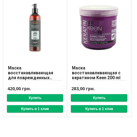
Доставка
Оплата
Возврат товара
Маска
Маска
восстанавливающая
восстанавливающая с
для поврежденных
кератином Keen 200 ml
волос Dikson AB
Argabeta vegKeratin
420,00 грн.
283,00 грн.
Repair Mask