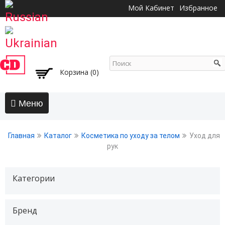
Перейти к
Мой Кабинет
Избранное
основному
содержанию
Корзина (0)
Главная
Главная
Каталог
Косметика по уходу за телом
Уход для
АКЦИИ
рук
Волосы
Категории
Бальзамы и кондиционеры
Безсульфатный уход
Воски, пасты, глина, помады для волос
Бренд
Гели для волос