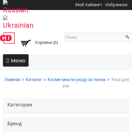
Перейти к
Мой Кабинет
Избранное
основному
содержанию
Корзина (0)
Главная
Главная
Каталог
Косметика по уходу за телом
Уход для
АКЦИИ
рук
Волосы
Категории
Бальзамы и кондиционеры
Безсульфатный уход
Воски, пасты, глина, помады для волос
Бренд
Гели для волос