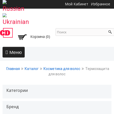
Перейти к
Мой Кабинет
Избранное
основному
содержанию
Корзина (0)
Главная
Главная
Каталог
Косметика для волос
Термозащита
АКЦИИ
для волос
Волосы
Категории
Бальзамы и кондиционеры
Безсульфатный уход
Воски, пасты, глина, помады для волос
Бренд
Гели для волос