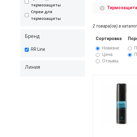
термозащиты
Термозащита
Спреи для
undefined
термозащиты
2 товара(ов) в катало
Бренд
Сортировка
Пор
Новизне
П
undefined
RR Line
Цена
П
Отзывы
Линия