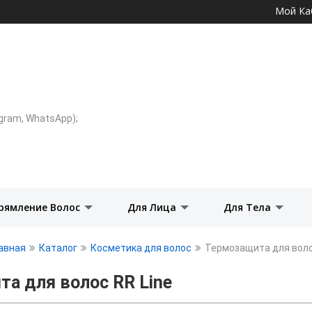
Перейти к
Мой Ка
основному
содержанию
legram, WhatsApp);
рямление Волос
Для Лица
Для Тела
авная
Каталог
Косметика для волос
Термозащита для вол
а для волос RR Line