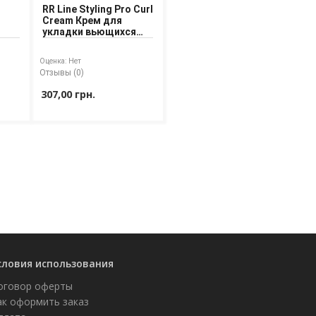
RR Line Styling Pro Curl
Cream Крем для
укладки вьющихся
лос
волос
Оценка:
Нет
Отзывы (0)
307,00 грн.
словия использования
оговор оферты
ак оформить заказ