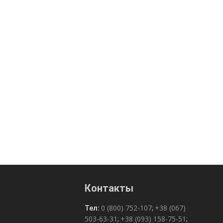
Контакты
0 (800) 752-107
+38 (067)
Тел:
;
503-63-31
+38 (093) 158-75-51
;
;