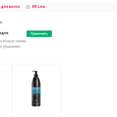
 для волос
RR Line
ге
ядок
о возрастанию
о убыванию