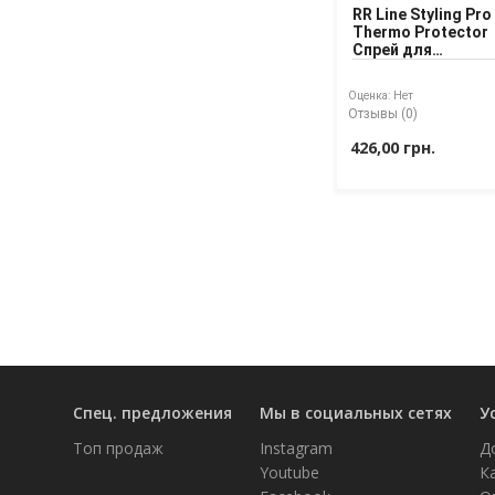
RR Line Styling Pro
Thermo Protector
Спрей для
термозащиты во
Оценка:
Нет
Отзывы (0)
426,00 грн.
Спец. предложения
Мы в социальных сетях
У
Топ продаж
Instagram
Д
Youtube
К