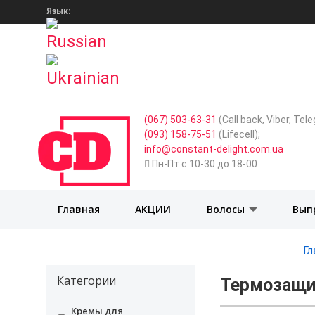
Язык:
(067) 503-63-31
(Call back, Viber, Te
(093) 158-75-51
(Lifecell);
info@constant-delight.com.ua
Пн-Пт с 10-30 до 18-00
Главная
АКЦИИ
Волосы
Вып
Гл
Категории
Термозащит
Кремы для
undefined