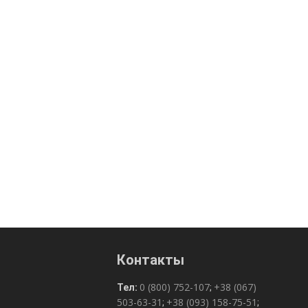
Контакты
0 (800) 752-107
+38 (067)
Тел:
;
503-63-31
+38 (093) 158-75-51
;
;