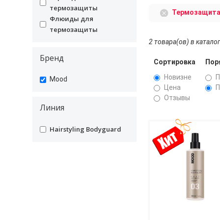
термозащиты
Термозащита
Флюиды для
undefined
термозащиты
2 товара(ов) в катало
Бренд
Сортировка
Пор
Новизне
П
undefined
Mood
Цена
П
Отзывы
Линия
undefined
Hairstyling Bodyguard