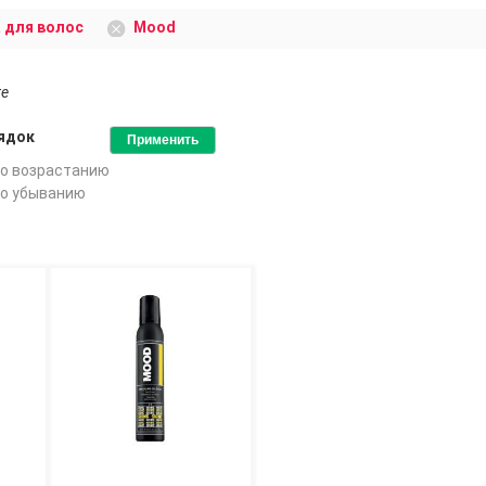
 для волос
Mood
ге
ядок
о возрастанию
о убыванию