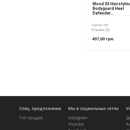
Mood 03 Hairstylin
Bodyguard Heat
Defender
Термозащитный
спрей для волос
Оценка:
Нет
Отзывы (0)
497,00 грн.
Спец. предложения
Мы в социальных сетях
У
Топ продаж
Instagram
Д
Youtube
К