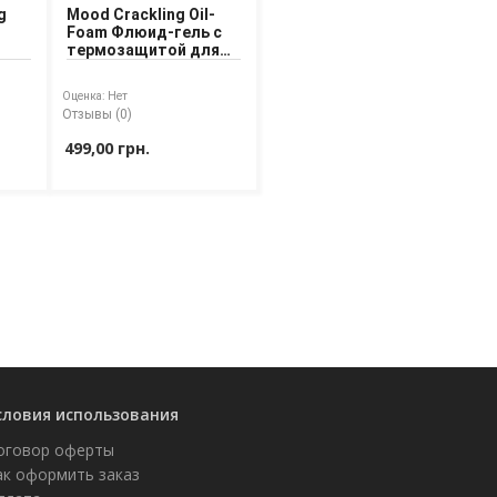
g
Mood Crackling Oil-
Foam Флюид-гель с
термозащитой для
укладки волос
Оценка:
Нет
Отзывы (0)
499,00 грн.
словия использования
оговор оферты
ак оформить заказ