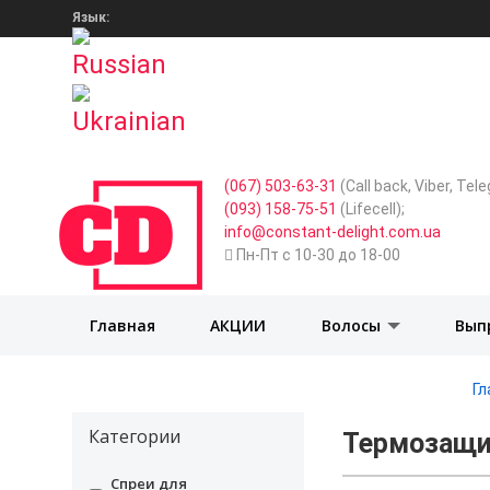
Язык:
(067) 503-63-31
(Call back, Viber, Te
(093) 158-75-51
(Lifecell);
info@constant-delight.com.ua
Пн-Пт с 10-30 до 18-00
Главная
АКЦИИ
Волосы
Вып
Гл
Категории
Термозащи
Спреи для
undefined