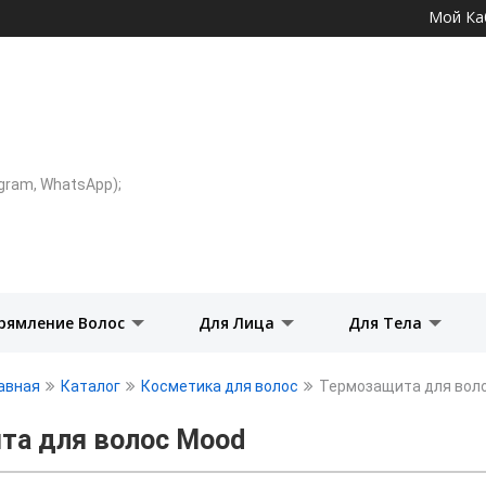
Перейти к
Мой Ка
основному
содержанию
legram, WhatsApp);
рямление Волос
Для Лица
Для Тела
авная
Каталог
Косметика для волос
Термозащита для вол
та для волос Mood