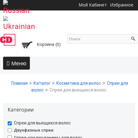
Перейти к
Мой Кабинет
Избранное
основному
содержанию
Корзина (0)
Главная
Главная
Каталог
Косметика для волос
Спреи для
АКЦИИ
волос
Спреи для вьющихся волос
Волосы
Категории
Бальзамы и кондиционеры
Безсульфатный уход
undefined
Спреи для вьющихся волос
Воски, пасты, глина, помады для волос
undefined
Двухфазные спреи
Гели для волос
undefined
Спреи-кондиционеры для волос