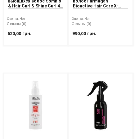
вьющихся волос Somnis
волос Farmagan
& Hair Curl & Shine Curl 4
Bioactive Hair Care X-
Доставка
Final Curl Control 180 ml
Curly Sp Spray
Оплата
Оценка:
Нет
Оценка:
Нет
Отзывы (0)
Отзывы (0)
Возврат товара
620,00 грн.
990,00 грн.