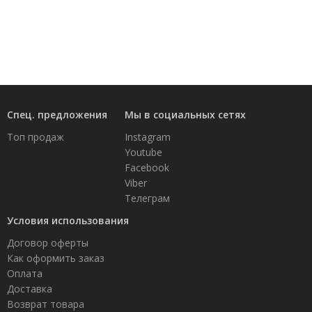
Фитопластика волос
Для Лица
Автозагар для лица
Ампулы для лица
Бальзамы для лица
Гели для лица
Спец. предложения
Мы в социальных сетях
Защита от солнца для лица
Карбокситерапия
Топ продаж
Instagram
Кремы для лица
Youtube
Лосьоны, тоники и мисты для лица
Facebook
Маски для лица
Viber
Масла для лица
Телеграм
Мицеллярная вода
Условия использования
Молочко и сливки для лица
Наборы для ухода за лицом
Договор оферты
Пенки и муссы для лица
Как оформить заказ
Скрабы, пилинги и гоммажи для лица
Оплата
Спреи для лица
Доставка
Средства для умывания
Возврат товара
Сыворотки, эликсиры, эмульсии, концентраты и