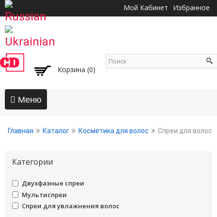
Перейти к
Мой Кабинет
Избранное
основному
содержанию
Корзина (0)
Главная
Главная
Каталог
Косметика для волос
Спреи для волос
АКЦИИ
Волосы
Категории
Бальзамы и кондиционеры
undefined
Двухфазные спреи
Безсульфатный уход
undefined
Мультиспреи
Воски, пасты, глина, помады для волос
undefined
Спреи для увлажнения волос
Гели для волос