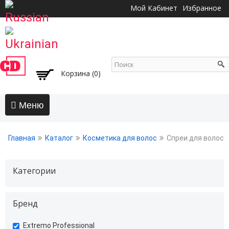
Перейти к
Мой Кабинет
Избранное
основному
содержанию
Корзина (0)
Главная
Главная
Каталог
Косметика для волос
Спреи для волос
АКЦИИ
Волосы
Категории
Бальзамы и кондиционеры
Безсульфатный уход
Бренд
Воски, пасты, глина, помады для волос
Гели для волос
undefined
Extremo Professional