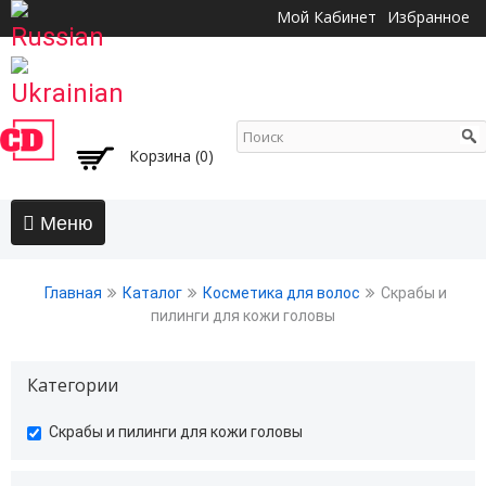
Перейти к
Мой Кабинет
Избранное
основному
содержанию
Корзина (0)
Главная
Главная
Каталог
Косметика для волос
Скрабы и
АКЦИИ
пилинги для кожи головы
Волосы
Категории
Бальзамы и кондиционеры
Безсульфатный уход
undefined
Скрабы и пилинги для кожи головы
Воски, пасты, глина, помады для волос
Гели для волос