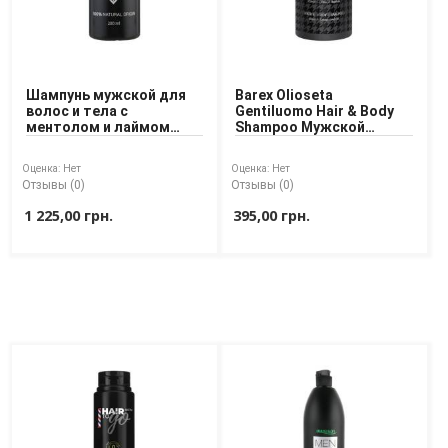
Шампунь мужской для
Barex Olioseta
волос и тела с
Gentiluomo Hair & Body
ментолом и лаймом
Shampoo Мужской
Looky Look Man Hair &
шампунь для волос,
Body Wash 200 ml
тела и бороды
Оценка:
Нет
Оценка:
Нет
Отзывы (0)
Отзывы (0)
1 225,00 грн.
395,00 грн.