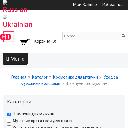
Перейти к
Мой Кабинет
Избранное
основному
содержанию
Корзина (0)
Главная
Главная
Каталог
Косметика для мужчин
Уход за
АКЦИИ
мужскими волосами
Шампуни для мужчин
Волосы
Категории
Бальзамы и кондиционеры
Безсульфатный уход
undefined
Шампуни для мужчин
Воски, пасты, глина, помады для волос
undefined
Мужские красители для волос
Гели для волос
undefined
Средства против выпадения волос у мужчин