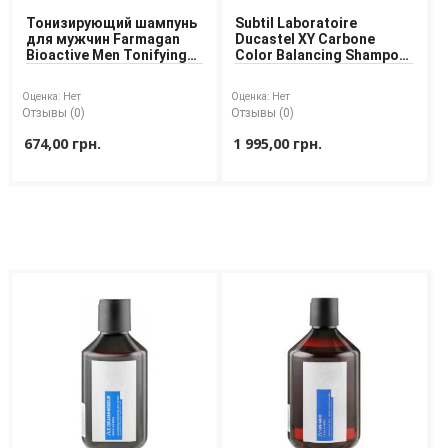
Тонизирующий шампунь
Subtil Laboratoire
Доставка
для мужчин Farmagan
Ducastel XY Carbone
Bioactive Men Tonifying
Color Balancing Shampoo
Оплата
Shampoo Revitalizing 250
Тонирующий шампун
ml
(черный)
Возврат товара
Оценка:
Нет
Оценка:
Нет
Отзывы (0)
Отзывы (0)
674,00 грн.
1 995,00 грн.