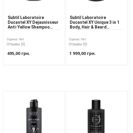
Subtil Laboratoire
Subtil Laboratoire
Ducastel XY Dejaunisseur
Ducastel XY Unique 3 in 1
Anti-Yellow Shampoo
Body, Hair & Beard
Шампунь для волос
Shampoo Шампунь 3 в 1
против желтизны
для тела, волос и
Оценка:
Нет
Оценка:
Нет
бороды
Отзывы (0)
Отзывы (0)
495,00 грн.
1 999,00 грн.