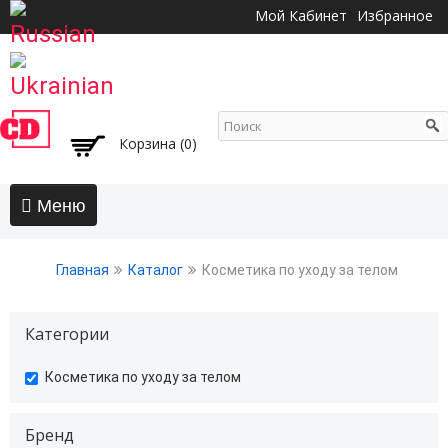
Перейти к
Мой Кабинет
Избранное
основному
содержанию
Корзина (0)
Главная
Главная
Каталог
Косметика по уходу за телом
АКЦИИ
Волосы
Категории
Бальзамы и кондиционеры
undefined
Косметика по уходу за телом
Безсульфатный уход
Воски, пасты, глина, помады для волос
Гели для волос
Бренд