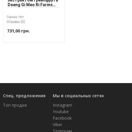
экстрактом Грейпфрута
Daeng Gi Meo Ri Farms
Доставка
Therapy Sparkling Body
Wash Grapefruit 700 ml
Оплата
Оценка:
Нет
Отзывы (0)
Возврат товара
731,00 грн.
Спец. предложения
Мы в социальных сетях
Топ продаж
Instagram
Youtube
Facebook
Viber
Телеграм