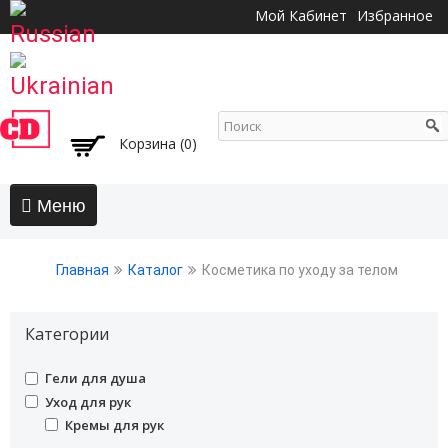
Перейти к
Мой Кабинет
Избранное
основному
содержанию
Корзина (0)
Главная
Главная
Каталог
Косметика по уходу за телом
АКЦИИ
Волосы
Категории
Бальзамы и кондиционеры
undefined
Гели для душа
Безсульфатный уход
undefined
Уход для рук
Воски, пасты, глина, помады для волос
undefined
Кремы для рук
Гели для волос