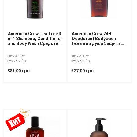
American Crew Tea Tree 3
American Crew 24H
in 1 Shampoo, Conditioner
Deodorant Bodywash
and Body Wash Средство
Гель для душа Защита
по уходу за волосами и
от пота 24 часа
телом 3 в 1
Оценка:
Нет
Оценка:
Нет
Отзывы (0)
Отзывы (0)
381,00 грн.
527,00 грн.