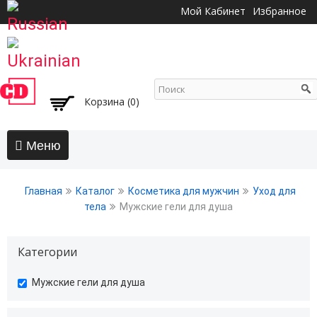
Перейти к
Мой Кабинет
Избранное
основному
содержанию
Корзина (0)
Главная
Главная
Каталог
Косметика для мужчин
Уход для
АКЦИИ
тела
Мужские гели для душа
Волосы
Категории
Бальзамы и кондиционеры
Безсульфатный уход
undefined
Мужские гели для душа
Воски, пасты, глина, помады для волос
Гели для волос