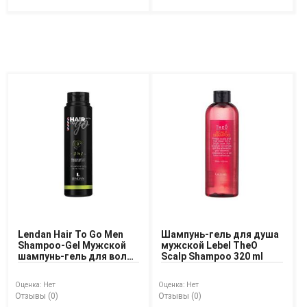
Средства для депиляции
Туалетная вода для тела
Уход для ног
Уход для рук
Мужчинам
Для бороды и усов
Наборы косметики для мужчин
Средства для бритья
Уход для лица
Уход для тела
Уход за мужскими волосами
Бренды
О Магазине
Lendan Hair To Go Men
Шампунь-гель для душа
Shampoo-Gel Мужской
мужской Lebel TheO
шампунь-гель для волос
Scalp Shampoo 320 ml
Каталог
3 в 1
Контакты
Оценка:
Нет
Оценка:
Нет
Отзывы (0)
Отзывы (0)
Отзывы