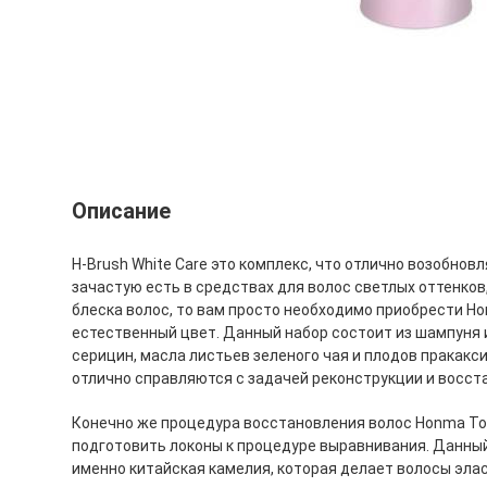
Описание
H-Brush White Care это комплекс, что отлично возобнов
зачастую есть в средствах для волос светлых оттенков
блеска волос, то вам просто необходимо приобрести Ho
естественный цвет. Данный набор состоит из шампуня и
серицин, масла листьев зеленого чая и плодов пракакс
отлично справляются с задачей реконструкции и восст
Конечно же процедура восстановления волос Honma Tok
подготовить локоны к процедуре выравнивания. Данны
именно китайская камелия, которая делает волосы эла