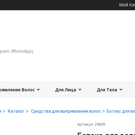
Перейти к
Мой Ка
основному
содержанию
legram, WhatsApp);
рямление Волос
Для Лица
Для Тела
я
Каталог
Средства для выпрямления волос
Ботокс для в
Артикул:
29609