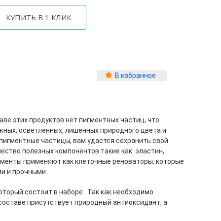
В избранное
таве этих продуктов нет пигментных частиц, что
ожных, осветленных, лишенных природного цвета и
т пигментные частицы, вам удастся сохранить свой
ество полезных компонентов такие как: эластин,
лементы применяют как клеточные реноваторы, которые
и и прочными.
оторый состоит в
наборе. Так как необходимо
оставе присутствует природный антиоксидант, а