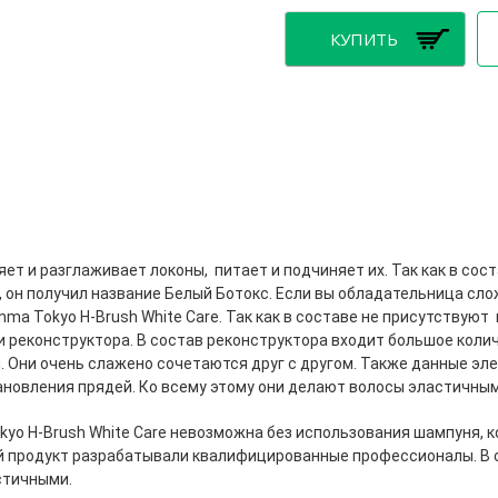
ляет и разглаживает локоны, питает и подчиняет их. Так как в сос
, он получил название Белый Ботокс. Если вы обладательница сл
nma Tokyo H-Brush White Care. Так как в составе не присутствую
 реконструктора. В состав реконструктора входит большое колич
и. Они очень слажено сочетаются друг с другом. Также данные э
ановления прядей. Ко всему этому они делают волосы эластичным
yo H-Brush White Care невозможна без использования шампуня, к
й продукт разрабатывали квалифицированные профессионалы. В с
стичными.