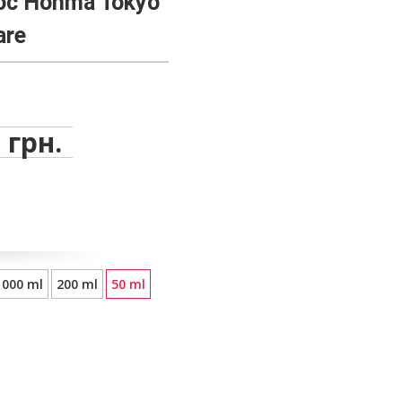
ос Honma Tokyo
are
 грн.
1000 ml
200 ml
50 ml