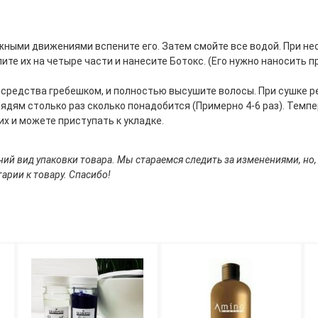
ными движениями вспените его. Затем смойте все водой. При не
е их на четыре части и нанесите Ботокс. (Его нужно наносить пря
 средства гребешком, и полностью высушите волосы. При сушке 
дям столько раз сколько понадобится (Примерно 4-6 раз). Темпе
их и можете приступать к укладке.
ий вид упаковки товара. Мы стараемся следить за изменениями, но,
арии к товару. Спасибо!