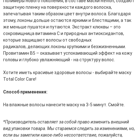
Полимеры нового поколения, в составе маски Revlon, создают
эссенции для лица
защитную пленку на поверхности каждого волоска,
Уход для губ
запечатывая таким образом цвет внутри волоса. Благодаря
Уход для кожи вокруг глаз
этому, локоны дольше остаются яркими и блестящими, а так
Флюиды для лица
же меньше пушатся и путаются. Экстракт клюквы – это
сокровищница витамина С и природных антиоксидантов,
Для Тела
которые защищают волосы от свободных
радикалов, делающих локоны хрупкими и безжизненными.
Автозагар для тела
Провитамин В5 – оказывает успокаивающий эффект на кожу
Антицеллюлитные средства
головы и глубоко увлажняющий - на структуру волос.
Бальзамы и гели для тела
Гели для душа
Хотите иметь красивые здоровые волосы - выбирайте маску
Дезодоранты для тела
Total Color Care!
Защита от солнца для тела
Кремы для тела
Способ применения:
Лосьоны, сыворотки и эликсиры для тела
Масла для тела
На влажные волосы нанесите маску на 3-5 минут. Смойте.
Молочко для тела
Мыло
*Производитель оставляет за собой право изменить внешний
Наборы по уходу за телом
вид упаковки товара. Мы стараемся следить за изменениями, но,
Пены для ванны
если вы заметили какое-либо несоответствие, пожалуйста,
Скрабы и пилинги для тела