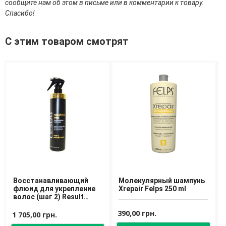
сообщите нам об этом в письме или в комментарии к товару.
Средства для депиляции
Спасибо!
Туалетная вода для тела
Уход для ног
Уход для рук
С этим товаром смотрят
Мужчинам
Для бороды и усов
Наборы косметики для мужчин
Средства для бритья
Уход для лица
Уход для тела
Уход за мужскими волосами
Бренды
О Магазине
Восстанавливающий
Молекулярный шампунь
флюид для укрепление
Xrepair Felps 250 ml
Каталог
волос (шаг 2) Result
Professional Pку-
Контакты
390,00 грн.
Restorer Solution Pro
1 705,00 грн.
Отзывы