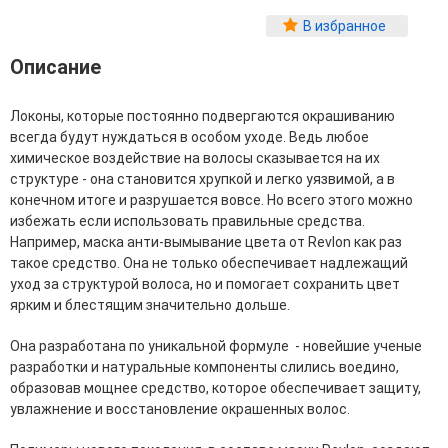
Фитопластика волос
В избранное
Для Лица
Описание
Автозагар для лица
Ампулы для лица
Локоны, которые постоянно подвергаются окрашиванию
Бальзамы для лица
всегда будут нуждаться в особом уходе. Ведь любое
Гели для лица
химическое воздействие на волосы сказывается на их
Защита от солнца для лица
структуре - она становится хрупкой и легко уязвимой, а в
Карбокситерапия
конечном итоге и разрушается вовсе. Но всего этого можно
Кремы для лица
избежать если использовать правильные средства.
Лосьоны, тоники и мисты для лица
Например, маска анти-вымывание цвета от Revlon как раз
Маски для лица
такое средство. Она не только обеспечивает надлежащий
Масла для лица
уход за структурой волоса, но и помогает сохранить цвет
Мицеллярная вода
ярким и блестящим значительно дольше.
Молочко и сливки для лица
Наборы для ухода за лицом
Она разработана по уникальной формуле - новейшие ученые
Пенки и муссы для лица
разработки и натуральные компоненты слились воедино,
Скрабы, пилинги и гоммажи для лица
образовав мощнее средство, которое обеспечивает защиту,
Спреи для лица
увлажнение и восстановление окрашенных волос.
Средства для умывания
Сыворотки, эликсиры, эмульсии, концентраты и