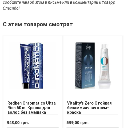
сообщите нам об этом в письме или в комментарии к товару.
Средства для депиляции
Спасибо!
Туалетная вода для тела
Уход для ног
Уход для рук
С этим товаром смотрят
Мужчинам
Для бороды и усов
Наборы косметики для мужчин
Средства для бритья
Уход для лица
Уход для тела
Уход за мужскими волосами
Бренды
О Магазине
Redken Chromatics Ultra
Vitality's Zero Стойкая
Rich 60 ml Краска для
безаммиачная крем-
Каталог
волос без аммиака
краска
Контакты
943,00 грн.
599,00 грн.
Отзывы