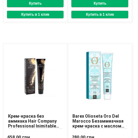
Доставка
Оплата
Возврат товара
Крем-краска без
Barex Olioseta Oro Del
аммиака Hair Company
Marocco Безаммиачная
Professional Inimitable
крем-краска с маслом
Pictura 100 ml
арганы
658,00 грн.
280,00 грн.