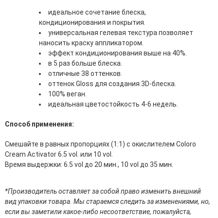
эссенции для лица
идеальное сочетание блеска,
Уход для губ
кондиционирования и покрытия.
Уход для кожи вокруг глаз
универсальная гелевая текстура позволяет
Флюиды для лица
наносить краску аппликатором.
эффект кондиционирования выше на 40%.
Для Тела
в 5 раз больше блеска.
отличные 38 оттенков.
Автозагар для тела
оттенок Gloss для создания 3D-блеска.
Антицеллюлитные средства
100% веган.
Бальзамы и гели для тела
идеальная цветостойкость 4-6 недель.
Гели для душа
Дезодоранты для тела
Способ применения:
Защита от солнца для тела
Кремы для тела
Смешайте в равных пропорциях (1:1) с окислителем Coloro
Лосьоны, сыворотки и эликсиры для тела
Cream Activator 6.5 vol. или 10 vol.
Масла для тела
Время выдержки: 6.5 vol до 20 мин., 10 vol до 35 мин.
Молочко для тела
Мыло
*Производитель оставляет за собой право изменить внешний
Наборы по уходу за телом
вид упаковки товара. Мы стараемся следить за изменениями, но,
Пены для ванны
если вы заметили какое-либо несоответствие, пожалуйста,
Скрабы и пилинги для тела