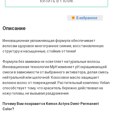
Фитопластика волос
Для Лица
В избранное
Автозагар для лица
Описание
Ампулы для лица
Бальзамы для лица
Гели для лица
Инновационная увлажняющая формула обеспечивает
Защита от солнца для лица
волосам здоровое многогранное сияние, восстановленную
Карбокситерапия
структуру и насыщенные, стойкие оттенки!
Кремы для лица
Лосьоны, тоники и мисты для лица
Формула без аммиака не осветляет натуральные волосы.
Маски для лица
Инновационная технология MpH изменяет pH окрашивающей
Масла для лица
смеси в зависимости от выбранного активатора, делая смесь
Мицеллярная вода
нейтральной или щелочной. Кокосовое масло защищает
Молочко и сливки для лица
волокно волос от повреждений. Растительный комплекс Velian
Наборы для ухода за лицом
способствует тому, что краситель бережно действовал на
Пенки и муссы для лица
кожу головы, не вызывая раздражения.
Скрабы, пилинги и гоммажи для лица
Спреи для лица
Почему Вам понравится Kemon Actyva Demi-Permanent
Средства для умывания
Color?
Сыворотки, эликсиры, эмульсии, концентраты и