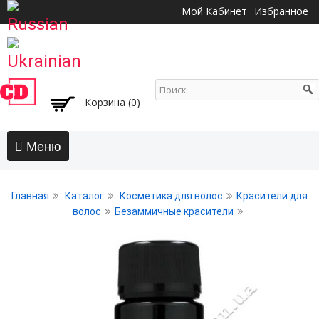
Перейти к
Мой Кабинет
Избранное
основному
содержанию
Корзина (0)
Главная
Главная
Каталог
Косметика для волос
Красители для
АКЦИИ
волос
Безаммичные красители
Волосы
Бальзамы и кондиционеры
Безсульфатный уход
Воски, пасты, глина, помады для волос
Гели для волос