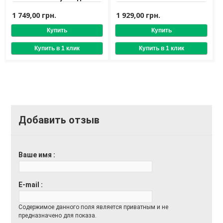
реструктуризации сухих
Artego Easy Care T Dream
волос
K-Lotion 12x8 ml
1 749,00 грн.
1 929,00 грн.
Добавить отзыв
Ваше имя
E-mail
Содержимое данного поля является приватным и не
предназначено для показа.