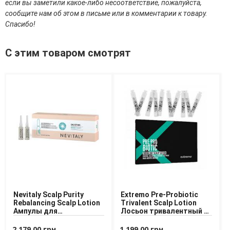
если вы заметили какое-либо несоответствие, пожалуйста,
Средства для депиляции
сообщите нам об этом в письме или в комментарии к товару.
Туалетная вода для тела
Спасибо!
Уход для ног
Уход для рук
С этим товаром смотрят
Мужчинам
Для бороды и усов
Наборы косметики для мужчин
Средства для бритья
Уход для лица
Уход для тела
Уход за мужскими волосами
Бренды
О Магазине
Nevitaly Scalp Purity
Extremo Pre-Probiotic
Каталог
Rebalancing Scalp Lotion
Trivalent Scalp Lotion
Ампулы для
Лосьон тривалентный в
Контакты
восстановления баланса
ампулах для кожи
Отзывы
кожи головы
головы
2 179,00 грн.
1 199,00 грн.