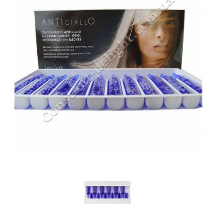
Гидро-бустеры
Декапаж (смывка цвета)
Жидкие кристаллы, флюиды, праймеры
Красители для волос
Краски для бровей и ресниц
Кремы для волос
Лаки для волос
Ламинирование волос
Лосьоны для волос
Маски для волос
Масла для волос
Муссы и пенки
Наборы для волос
Окислители и активаторы
Осветляющие средства
Расчески для волос
Скрабы и пилинги для кожи головы
Спреи для волос
Средства для восстановления волос
Средства для завивки
Средства для защиты кожи при окрашивании
Средства для создания объёма