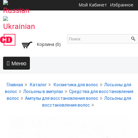
Перейти к
Мой Кабинет
Избранное
основному
содержанию
Корзина (0)
Главная
Главная
Каталог
Косметика для волос
Лосьоны для
АКЦИИ
волос
Лосьоны в ампулах
Средства для восстановления
волос
Ампулы для восстановления волос
Лосьоны для
Волосы
восстановления волос
Бальзамы и кондиционеры
Безсульфатный уход
Воски, пасты, глина, помады для волос
Гели для волос