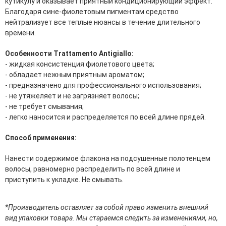
кутикулу и оказывает приятный кондиционирующий эффект.
эссенции для лица
Благодаря сине-фиолетовым пигментам средство
Уход для губ
нейтрализует все теплые нюансы в течение длительного
Уход для кожи вокруг глаз
времени.
Флюиды для лица
Особенности Trattamento Antigiallo:
Для Тела
- жидкая консистенция фиолетового цвета;
- обладает нежным приятным ароматом;
Автозагар для тела
- предназначено для профессионального использования;
Антицеллюлитные средства
- не утяжеляет и не загрязняет волосы;
Бальзамы и гели для тела
- не требует смывания;
Гели для душа
- легко наносится и распределяется по всей длине прядей.
Дезодоранты для тела
Защита от солнца для тела
Способ применения:
Кремы для тела
Лосьоны, сыворотки и эликсиры для тела
Нанести содержимое флакона на подсушенные полотенцем
Масла для тела
волосы, равномерно распределить по всей длине и
Молочко для тела
приступить к укладке. Не смывать.
Мыло
Наборы по уходу за телом
*Производитель оставляет за собой право изменить внешний
Пены для ванны
вид упаковки товара. Мы стараемся следить за изменениями, но,
Скрабы и пилинги для тела