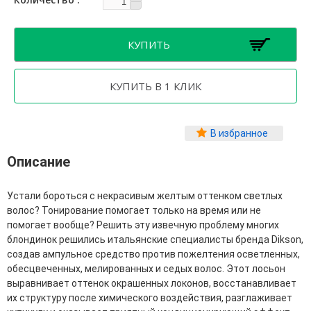
Фитопластика волос
Для Лица
Автозагар для лица
Ампулы для лица
Бальзамы для лица
Гели для лица
Защита от солнца для лица
В избранное
Карбокситерапия
Кремы для лица
Описание
Лосьоны, тоники и мисты для лица
Маски для лица
Масла для лица
Устали бороться с некрасивым желтым оттенком светлых
Мицеллярная вода
волос? Тонирование помогает только на время или не
Молочко и сливки для лица
помогает вообще? Решить эту извечную проблему многих
Наборы для ухода за лицом
блондинок решились итальянские специалисты бренда Dikson,
Пенки и муссы для лица
создав ампульное средство против пожелтения осветленных,
Скрабы, пилинги и гоммажи для лица
обесцвеченных, мелированных и седых волос. Этот лосьон
Спреи для лица
выравнивает оттенок окрашенных локонов, восстанавливает
Средства для умывания
их структуру после химического воздействия, разглаживает
Сыворотки, эликсиры, эмульсии, концентраты и