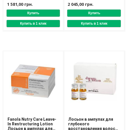
лосьон для волос
Care Repair AMP
1 581,00 грн.
2 045,00 грн.
Fanola Nutry Care Leave-
Лосьон в ампулах для
In Restructuring Lotion
глубокого
Лосьон в ампулах для
восстановления волос