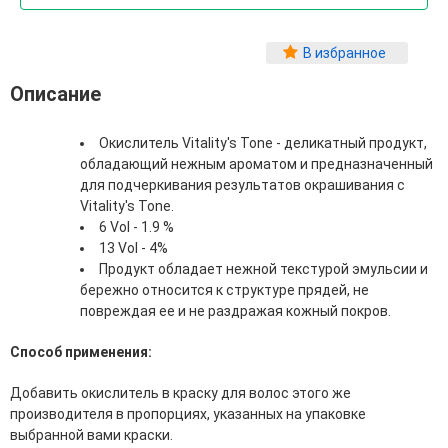
Фитопластика волос
Для Лица
В избранное
Автозагар для лица
Описание
Ампулы для лица
Бальзамы для лица
Окислитель Vitality's Tone - деликатный продукт,
Гели для лица
обладающий нежным ароматом и предназначенный
Защита от солнца для лица
для подчеркивания результатов окрашивания с
Карбокситерапия
Vitality's Tone.
Кремы для лица
6 Vol - 1.9 %
Лосьоны, тоники и мисты для лица
13 Vol - 4%
Маски для лица
Продукт обладает нежной текстурой эмульсии и
Масла для лица
бережно относится к структуре прядей, не
Мицеллярная вода
повреждая ее и не раздражая кожный покров.
Молочко и сливки для лица
Наборы для ухода за лицом
Способ применения:
Пенки и муссы для лица
Скрабы, пилинги и гоммажи для лица
Добавить окислитель в краску для волос этого же
Спреи для лица
производителя в пропорциях, указанных на упаковке
Средства для умывания
выбранной вами краски.
Сыворотки, эликсиры, эмульсии, концентраты и