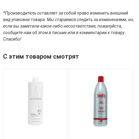
эссенции для лица
Уход для губ
*Производитель оставляет за собой право изменить внешний
Уход для кожи вокруг глаз
вид упаковки товара. Мы стараемся следить за изменениями, но,
Флюиды для лица
если вы заметили какое-либо несоответствие, пожалуйста,
сообщите нам об этом в письме или в комментарии к товару.
Для Тела
Спасибо!
Автозагар для тела
С этим товаром смотрят
Антицеллюлитные средства
Бальзамы и гели для тела
Гели для душа
Дезодоранты для тела
Защита от солнца для тела
Кремы для тела
Лосьоны, сыворотки и эликсиры для тела
Масла для тела
Молочко для тела
Мыло
Наборы по уходу за телом
Пены для ванны
Скрабы и пилинги для тела