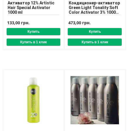
Средства для депиляции
Активатор 12% Artistic
Кондиционер-активатор
Hair Special Activator
Green Light Tonality Soft
Туалетная вода для тела
1000 ml
Color Activator 3% 1000
Уход для ног
ml
Уход для рук
133,00 грн.
473,00 грн.
Мужчинам
Для бороды и усов
Наборы косметики для мужчин
Средства для бритья
Уход для лица
Уход для тела
Уход за мужскими волосами
Бренды
О Магазине
Каталог
Контакты
Отзывы