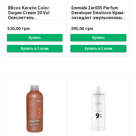
Доставка
BBcos Keratin Color
Emmebi Zer035 Perfum
Oxigen Cream 20 Vol.
Developer Emulsion Крем-
Оплата
Окислитель
оксидант эмульсионный
кремообразный 6%
( 3%, 6%, 9%, 12%)
Возврат товара
520,00 грн.
395,00 грн.